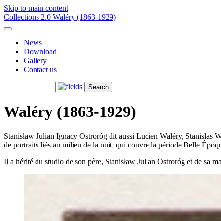
Skip to main content
Collections 2.0
Waléry (1863-1929)
News
Download
Gallery
Contact us
Waléry (1863-1929)
Stanisław Julian Ignacy Ostroróg dit aussi Lucien Waléry, Stanislas Wa
de portraits liés au milieu de la nuit, qui couvre la période Belle Époqu
Il a hérité du studio de son père, Stanisław Julian Ostroróg et de sa m