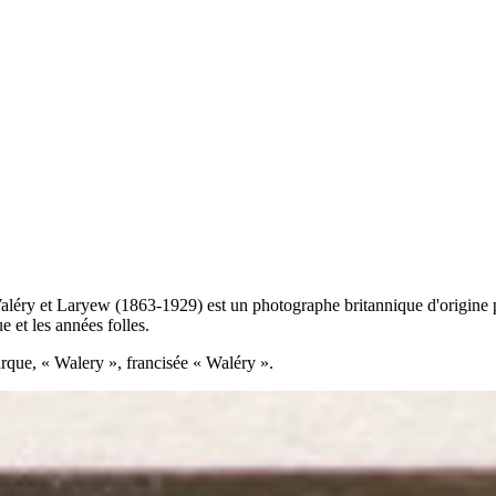
léry et Laryew (1863-1929) est un photographe britannique d'origine pol
e et les années folles.
arque, « Walery », francisée « Waléry ».